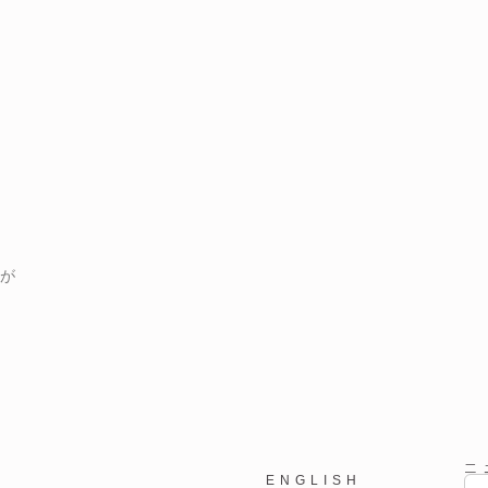
が
ニ
ENGLISH